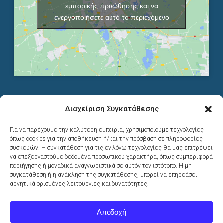
εμπορικής προώθησης και να
ενεργοποιήσετε αυτό το περιεχόμενο
Διαχείριση Συγκατάθεσης
ΣΤΟΙΧΕΙΑ ΕΠΙΚΟΙΝΩΝΙΑΣ
Για να παρέχουμε την καλύτερη εμπειρία, χρησιμοποιούμε τεχνολογίες
όπως cookies για την αποθήκευση ή/και την πρόσβαση σε πληροφορίες
G-Web Solutions
συσκευών. Η συγκατάθεση για τις εν λόγω τεχνολογίες θα μας επιτρέψει
Αγωνιστών 15
να επεξεργαστούμε δεδομένα προσωπικού χαρακτήρα, όπως συμπεριφορά
151 21, Πεύκη Αττικής
περιήγησης ή μοναδικά αναγνωριστικά σε αυτόν τον ιστότοπο. Η μη
συγκατάθεση ή η ανάκληση της συγκατάθεσης, μπορεί να επηρεάσει
(πρώην Π. Κυριακού 18 Μαρούσι)
αρνητικά ορισμένες λειτουργίες και δυνατότητες.
2108052987 - 6981454345
info@g-web.gr
Αποδοχή