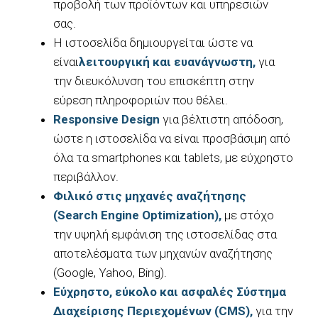
προβολή των προϊόντων και υπηρεσιών
σας.
Η ιστοσελίδα δημιουργείται ώστε να
είναι
λειτουργική και ευανάγνωστη,
για
την διευκόλυνση του επισκέπτη στην
εύρεση πληροφοριών που θέλει.
Responsive
Design
για βέλτιστη απόδοση,
ώστε η ιστοσελίδα να είναι προσβάσιμη από
όλα τα smartphones και tablets, με εύχρηστο
περιβάλλον.
Φιλικό στις μηχανές αναζήτησης
(
Search
Engine
Optimization
),
με στόχο
την υψηλή εμφάνιση της ιστοσελίδας στα
αποτελέσματα των μηχανών αναζήτησης
(Google, Yahoo, Bing).
Εύχρηστο, εύκολο και ασφαλές Σύστημα
Διαχείρισης Περιεχομένων (
CMS
),
για την