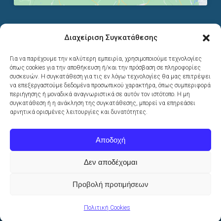
Διαχείριση Συγκατάθεσης
ΣΤΟΙΧΕΙΑ ΕΠΙΚΟΙΝΩΝΙΑΣ
Για να παρέχουμε την καλύτερη εμπειρία, χρησιμοποιούμε τεχνολογίες
όπως cookies για την αποθήκευση ή/και την πρόσβαση σε πληροφορίες
G-Web Solutions
συσκευών. Η συγκατάθεση για τις εν λόγω τεχνολογίες θα μας επιτρέψει
Αγωνιστών 15
να επεξεργαστούμε δεδομένα προσωπικού χαρακτήρα, όπως συμπεριφορά
151 21, Πεύκη Αττικής
περιήγησης ή μοναδικά αναγνωριστικά σε αυτόν τον ιστότοπο. Η μη
συγκατάθεση ή η ανάκληση της συγκατάθεσης, μπορεί να επηρεάσει
(πρώην Π. Κυριακού 18 Μαρούσι)
αρνητικά ορισμένες λειτουργίες και δυνατότητες.
2108052987 - 6981454345
info@g-web.gr
Αποδοχή
Δεν αποδέχομαι
Προβολή προτιμήσεων
Copyright All Rights Reserved © 2025 | G-Web Solutions | Κατασκευή
Πολιτική Cookies
Ιστοσελίδων